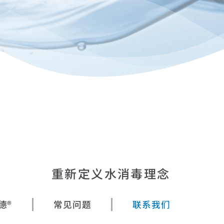
重新定义水消毒理念
德®
常见问题
联系我们