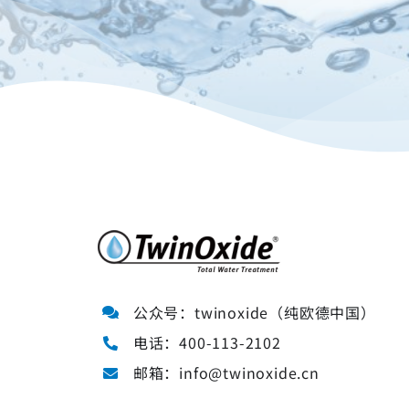
公众号：twinoxide（纯欧德中国）
电话：400-113-2102
邮箱：info@twinoxide.cn