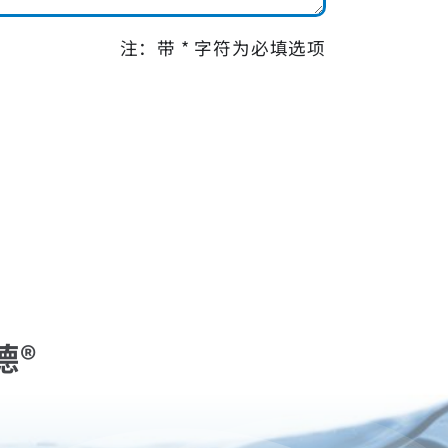
注：带 * 字符为必填选项
德®